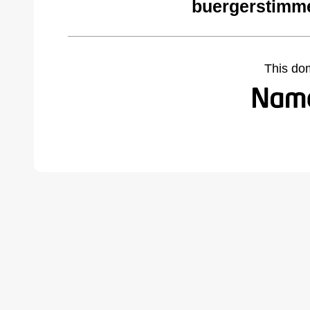
buergerstimm
This do